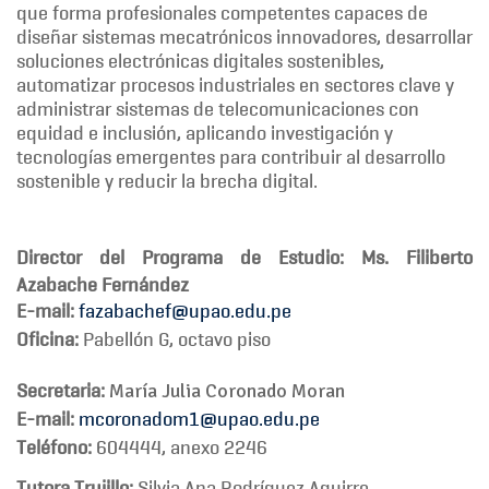
que forma profesionales competentes capaces de
diseñar sistemas mecatrónicos innovadores, desarrollar
soluciones electrónicas digitales sostenibles,
automatizar procesos industriales en sectores clave y
administrar sistemas de telecomunicaciones con
equidad e inclusión, aplicando investigación y
tecnologías emergentes para contribuir al desarrollo
sostenible y reducir la brecha digital.
Director del Programa de Estudio
:
Ms. Filiberto
Azabache Fernández
E-mail:
fazabachef@upao.edu.pe
Oficina:
Pabellón G, octavo piso
Secretaria:
María Julia Coronado Moran
E-mail:
mcoronadom1@upao.edu.pe
Teléfono:
604444, anexo 2246
Tutora Trujillo:
Silvia Ana Rodríguez Aguirre