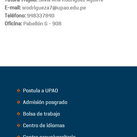
E-mail:
srodrigueza7@upao.edu.pe
Teléfono:
948337840
Oficina:
Pabellón G - 908
Postula a UPAO
Admisión posgrado
Bolsa de trabajo
Centro de idiomas