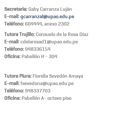
Secretaria:
Gaby Carranza Luján
E-mail:
gcarranzal@upao.edu.pe
Teléfono:
604444, anexo 2302
Tutora Trujillo:
Consuelo de la Rosa Díaz
E-mail:
cdelarosad1@upao.edu.pe
Teléfono:
948336154
Oficina:
Pabellón H - 304
Tutora Piura
:
Fiorella Sevedón Amaya
E-mail:
fsevedona@upao.edu.pe
Teléfono:
948337703
Oficina:
Pabellón A- octavo piso