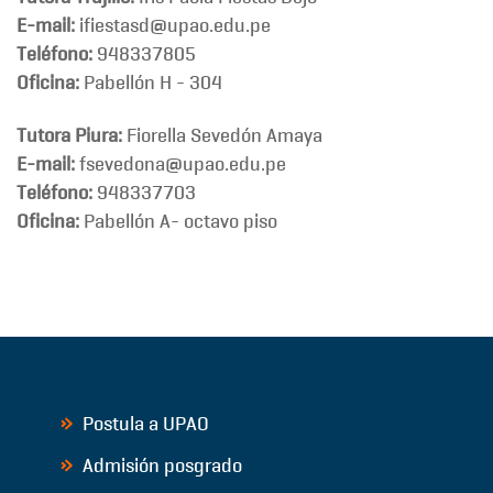
E-mail:
ifiestasd@upao.edu.pe
Teléfono:
948337805
Oficina:
Pabellón H - 304
Tutora Piura
:
Fiorella Sevedón Amaya
E-mail:
fsevedona@upao.edu.pe
Teléfono:
948337703
Oficina:
Pabellón A- octavo piso
Postula a UPAO
Admisión posgrado