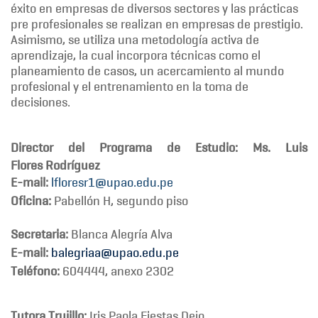
éxito en empresas de diversos sectores y las prácticas
pre profesionales se realizan en empresas de prestigio.
Asimismo, se utiliza una metodología activa de
aprendizaje, la cual incorpora técnicas como el
planeamiento de casos, un acercamiento al mundo
profesional y el entrenamiento en la toma de
decisiones.
Director del Programa de Estudio:
Ms. Luis
Flores
Rodríguez
E-mail:
lfloresr1@upao.edu.pe
Oficina:
Pabellón H, segundo piso
Secretaria:
Blanca Alegría Alva
E-mail:
balegriaa@upao.edu.pe
Teléfono:
604444, anexo 2302
Tutora Trujillo:
Iris Paola Fiestas Dejo