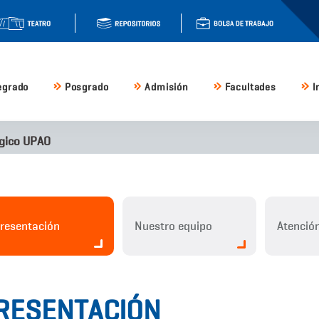
egrado
Posgrado
Admisión
Facultades
I
gico UPAO
resentación
Nuestro equipo
Atención
RESENTACIÓN