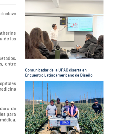
utoclave
atherine
a de los
uetados,
s, entre
Comunicador de la UPAO diserta en
Encuentro Latinoamericano de Diseño
spitales
 medicina
adora de
les para
 médica.