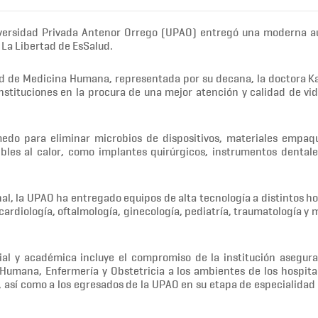
iversidad Privada Antenor Orrego (UPAO) entregó una moderna a
La Libertad de EsSalud.
tad de Medicina Humana, representada por su decana, la doctora K
nstituciones en la procura de una mejor atención y calidad de vid
úmedo para eliminar microbios de dispositivos, materiales empaq
ibles al calor, como implantes quirúrgicos, instrumentos dentale
nal, la UPAO ha entregado equipos de alta tecnología a distintos ho
 cardiología, oftalmología, ginecología, pediatría, traumatología y
ial y académica incluye el compromiso de la institución asegur
a Humana, Enfermería y Obstetricia a los ambientes de los hospita
, así como a los egresados de la UPAO en su etapa de especialidad