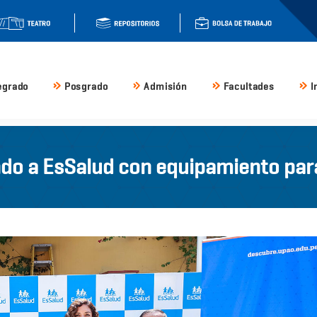
egrado
Posgrado
Admisión
Facultades
I
do a EsSalud con equipamiento para