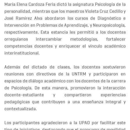
María Elena Cardoza Feria
dictó la asignatura
Psicología de la
personalidad
, mientras que los
maestros Violeta Cruz Cedillo
y
José Ramírez Alva
abordaron los cursos de
Diagnóstico e
Intervención en Problemas de Aprendizaje,
y
Neuropsicología
,
respectivamente. Esta estancia les permitió a los docentes
orreguianos
intercambiar metodologías, fortalecer
competencias docentes y enriquecer el vínculo académico
interinstitucional
.
Además del dictado de clases, los docentes sostuvieron
reuniones con directivos
de la UNTRM y participaron en
espacios de
diálogo académico
con los docentes de la carrera
de Psicología. De esta manera, promovieron la
interacción
docente-estudiante
y compartieron experiencias
pedagógicas que contribuyen a una enseñanza integral y
contextualizada.
Los participantes agradecieron a la UPAO por facilitar este
tipo de iniciativas, destacando que el programa de movilidad