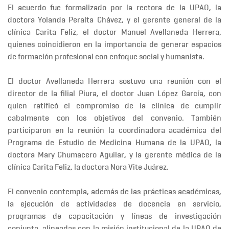
El acuerdo fue formalizado por la
rectora de la UPAO
, la
doctora
Yolanda Peralta Chávez
, y el
gerente general de la
clínica Carita Feliz
, el doctor
Manuel Avellaneda Herrera
,
quienes coincidieron en la importancia de generar espacios
de formación profesional con enfoque social y humanista.
El doctor Avellaneda Herrera sostuvo una reunión con el
director de la filial Piura
, el doctor
Juan López García
, con
quien ratificó el compromiso de la clínica de
cumplir
cabalmente con los objetivos del convenio
. También
participaron en la reunión la coordinadora académica del
Programa de Estudio de Medicina Humana de la UPAO, la
doctora Mary Chumacero Aguilar, y la gerente médica de la
clínica Carita Feliz, la doctora
Nora Vite Juárez
.
El convenio contempla, además de las prácticas académicas,
la ejecución de
actividades de docencia en servicio,
programas de capacitación y líneas de investigación
conjunta
, alineadas con la misión institucional de la UPAO de