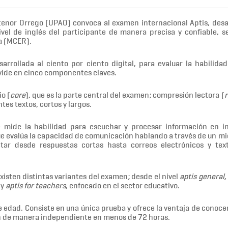
ntenor Orrego (UPAO) convoca al examen internacional Aptis, desa
nivel de inglés del participante de manera precisa y confiable, s
a (MCER).
rrollada al ciento por ciento digital, para evaluar la habilida
divide en cinco componentes claves.
io (
core
), que es la parte central del examen; compresión lectora (
r
tes textos, cortos y largos.
e mide la habilidad para escuchar y procesar información en i
ue evalúa la capacidad de comunicación hablando a través de un mi
tar desde respuestas cortas hasta correos electrónicos y te
xisten distintas variantes del examen; desde el nivel
aptis general
,
 y
aptis for teachers
, enfocado en el sector educativo.
edad. Consiste en una única prueba y ofrece la ventaja de conocer 
zan de manera independiente en menos de 72 horas.