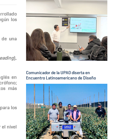
rrollado
egún los
d de una
eading
),
Comunicador de la UPAO diserta en
nglés en
Encuentro Latinoamericano de Diseño
crófono;
xtos más
 para los
el nivel