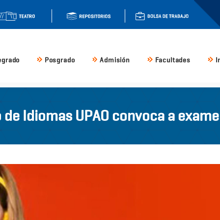
egrado
Posgrado
Admisión
Facultades
I
 de Idiomas UPAO convoca a exame