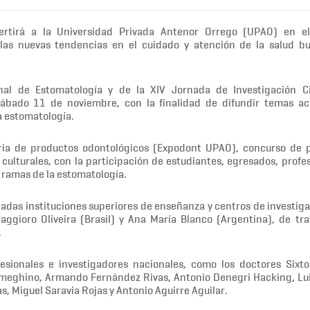
ertirá a la Universidad Privada Antenor Orrego (UPAO) en el
 las nuevas tendencias en el cuidado y atención de la salud bu
onal de Estomatología y de la XIV Jornada de Investigación Ci
ábado 11 de noviembre, con la finalidad de difundir temas ac
la estomatología.
ria de productos odontológicos (Expodont UPAO), concurso de 
 culturales, con la participación de estudiantes, egresados, profes
s ramas de la estomatología.
adas instituciones superiores de enseñanza y centros de investiga
aggioro Oliveira (Brasil) y Ana María Blanco (Argentina), de tra
.
esionales e investigadores nacionales, como los doctores Sixt
meghino, Armando Fernández Rivas, Antonio Denegri Hacking, Lu
s, Miguel Saravia Rojas y Antonio Aguirre Aguilar.