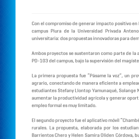
Con el compromiso de generar impacto positivo en l
campus Piura de la
Universidad Privada Anten
universitaria:
dos propuestas innovadoras para demo
Ambos proyectos se sustentaron como parte de la 
PD-103 del campus, bajo la supervisión del
magíste
La primera propuesta fue
“Pásame la voz”
, un pr
agrario
, conectando de manera eficiente a empleado
estudiantes
Stefany Llontop Yamunaqué,
Solange N
aumentar la productividad agrícola
y generar oport
empleo formal es muy limitado.
El segundo proyecto fue el
aplicativo móvil “Chamb
rurales. La propuesta, elaborada por los estudia
Barrientos Chero
y
Helen Samira Oliden Córdova
, 