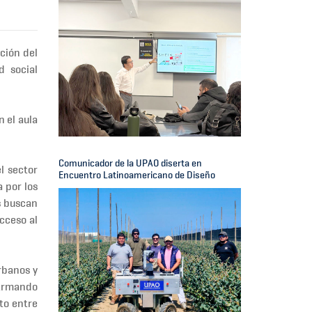
ación
del
d social
n el aula
Comunicador de la UPAO diserta en
l sector
Encuentro Latinoamericano de Diseño
 por los
s buscan
cceso al
rbanos y
 Armando
cto entre