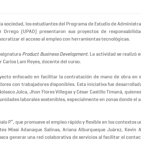
a sociedad, los estudiantes del
Programa de Estudio de Administr
or Orrego (UPAO)
presentaron sus proyectos de
responsabilida
cratizar el acceso al empleo con herramientas tecnológicas.
asignatura
Product Business Development
. La actividad se realizó e
r Carlos Lam Reyes
, docente del curso.
oyecto enfocado en
facilitar la contratación de mano de obra en e
res con trabajadores disponibles. Esta iniciativa fue desarrollada
olasco Julca, Jhon Flores Villegas
y
César Castillo Timaná
, quiene
unidades laborales sostenibles, especialmente en zonas donde el a
éalo P”
, que promueve el
empleo rápido y flexible
en los contextos u
ntes
Missi Adanaque Salinas, Ariana Alburqueque Juárez, Kevin
busca generar una
red colaborativa de servicios
al facilitar el conta