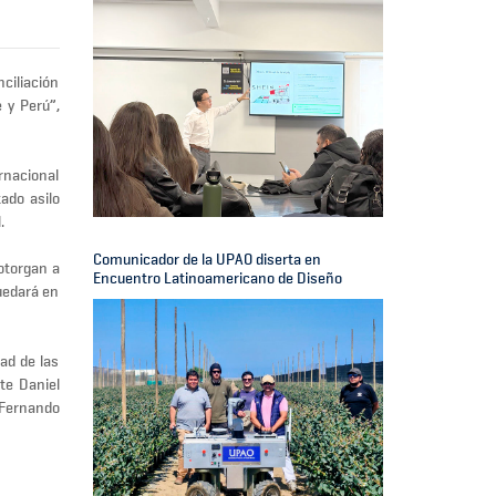
nciliación
 y Perú”,
rnacional
ado asilo
.
Comunicador de la UPAO diserta en
 otorgan a
Encuentro Latinoamericano de Diseño
quedará en
ad de las
te Daniel
 Fernando