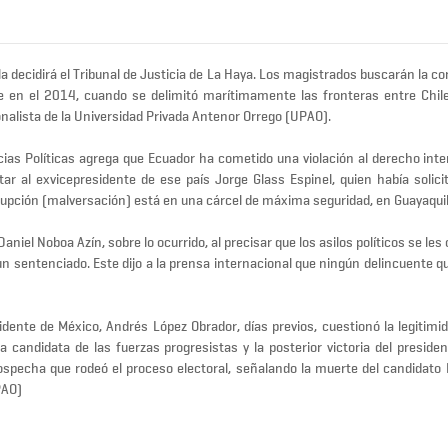
la decidirá el Tribunal de Justicia de La Haya. Los magistrados buscarán la co
 en el 2014, cuando se delimitó marítimamente las fronteras entre Chile
alista de la Universidad Privada Antenor Orrego (UPAO).
cias Políticas agrega que Ecuador ha cometido una violación al derecho inte
tar al exvicepresidente de ese país Jorge Glass Espinel, quien había solicit
rupción (malversación) está en una cárcel de máxima seguridad, en Guayaquil
iel Noboa Azín, sobre lo ocurrido, al precisar que los asilos políticos se les
 un sentenciado. Este dijo a la prensa internacional que ningún delincuente 
dente de México, Andrés López Obrador, días previos, cuestionó la legitimid
a candidata de las fuerzas progresistas y la posterior victoria del presiden
sospecha que rodeó el proceso electoral, señalando la muerte del candidato
PAO)