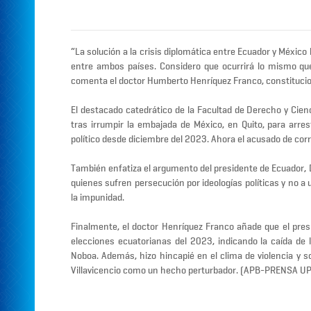
“La solución a la crisis diplomática entre Ecuador y México 
entre ambos países. Considero que ocurrirá lo mismo que
comenta el doctor Humberto Henríquez Franco, constitucion
El destacado catedrático de la Facultad de Derecho y Cien
tras irrumpir la embajada de México, en Quito, para arres
político desde diciembre del 2023. Ahora el acusado de cor
También enfatiza el argumento del presidente de Ecuador, Dan
quienes sufren persecución por ideologías políticas y no a
la impunidad.
Finalmente, el doctor Henríquez Franco añade que el presi
elecciones ecuatorianas del 2023, indicando la caída de l
Noboa. Además, hizo hincapié en el clima de violencia y 
Villavicencio como un hecho perturbador. (APB-PRENSA U