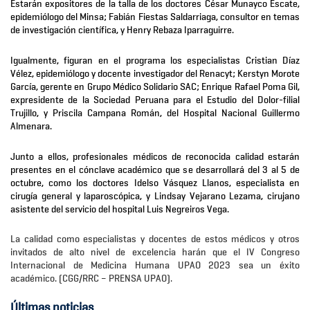
Estarán expositores de la talla de los doctores César Munayco Escate,
epidemiólogo del Minsa; Fabián Fiestas Saldarriaga, consultor en temas
de investigación científica, y Henry Rebaza Iparraguirre.
Igualmente, figuran en el programa los especialistas Cristian Díaz
Vélez, epidemiólogo y docente investigador del Renacyt; Kerstyn Morote
García, gerente en Grupo Médico Solidario SAC; Enrique Rafael Poma Gil,
expresidente de la Sociedad Peruana para el Estudio del Dolor-filial
Trujillo, y Priscila Campana Román, del Hospital Nacional Guillermo
Almenara.
Junto a ellos, profesionales médicos de reconocida calidad estarán
presentes en el cónclave académico que se desarrollará del 3 al 5 de
octubre, como los doctores Idelso Vásquez Llanos, especialista en
cirugía general y laparoscópica, y Lindsay Vejarano Lezama, cirujano
asistente del servicio del hospital Luis Negreiros Vega.
La calidad como especialistas y docentes de estos médicos y otros
invitados de alto nivel de excelencia harán que el IV Congreso
Internacional de Medicina Humana UPAO 2023 sea un éxito
académico. (CGG/RRC – PRENSA UPAO).
Últimas noticias