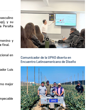
masculino
up), y su
a Peralta
emenino y
 final.
cional en
Comunicador de la UPAO diserta en
Encuentro Latinoamericano de Diseño
ador Luis
omo mejor
impecable