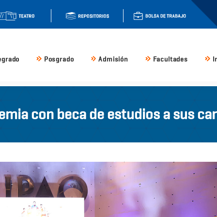
egrado
Posgrado
Admisión
Facultades
I
emia con beca de estudios a sus c