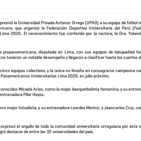
premió la Universidad Privada Antenor Orrego (UPAO) a su equipo de fútbol 
cano, que organizó la Federación Deportiva Universitaria del Perú (Fed
Lima 2026. El reconocimiento fue conferido por la rectora, la Dra. Yoland
 prepanamericana, disputada en Lima, con sus equipos de básquetbol f
os tuvieron un notable desempeño y llegaron a clasificar hasta los cuartos de
 cinco equipos colectivos, y la única no limeña en consagrarse campeona na
s Panamericanos Universitarios Lima 2026, en julio próximo.
onocidos Micaela Arias, como la mejor basquetbolista femenina, y su entren
 entrenadora Pilar Hoyos.
mo mejor futsalista, y su entrenadora Lourdes Merino; y Jeancarlos Cruz, c
 expresó el orgullo de toda la comunidad universitaria orreguiana por esta 
gró destacar de entre las 32 universidades del país.