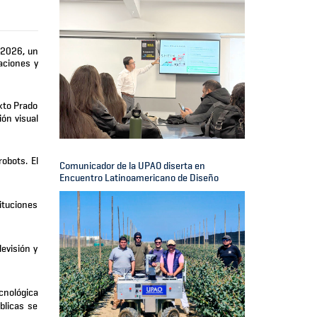
 2026, un
aciones y
xto Prado
ión visual
robots. El
Comunicador de la UPAO diserta en
Encuentro Latinoamericano de Diseño
ituciones
evisión y
cnológica
blicas se