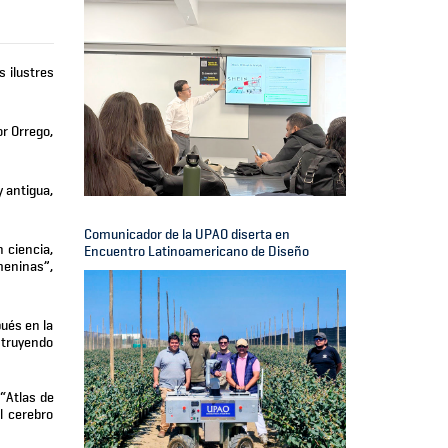
 ilustres
or Orrego,
y antigua,
Comunicador de la UPAO diserta en
 ciencia,
Encuentro Latinoamericano de Diseño
emeninas”,
pués en la
struyendo
 “Atlas de
l cerebro