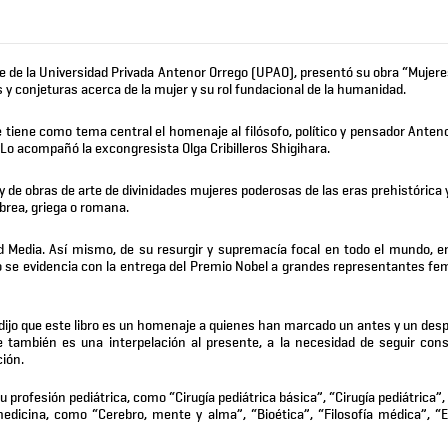
de la Universidad Privada Antenor Orrego (UPAO), presentó su obra “Mujeres
as y conjeturas acerca de la mujer y su rol fundacional de la humanidad.
ue tiene como tema central el homenaje al filósofo, político y pensador Anten
. Lo acompañó la excongresista Olga Cribilleros Shigihara.
 y de obras de arte de divinidades mujeres poderosas de las eras prehistórica 
ebrea, griega o romana.
 Media. Así mismo, de su resurgir y supremacía focal en todo el mundo, en
 Esto se evidencia con la entrega del Premio Nobel a grandes representantes f
s dijo que este libro es un homenaje a quienes han marcado un antes y un des
e también es una interpelación al presente, a la necesidad de seguir con
ción.
profesión pediátrica, como “Cirugía pediátrica básica”, “Cirugía pediátrica”,
 medicina, como “Cerebro, mente y alma”, “Bioética”, “Filosofía médica”, “E