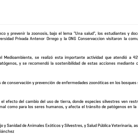
eco y prevenir la zoonosis, bajo el lema "Una salud", los estudiantes y doc
versidad Privada Antenor Orrego y la ONG Conservaccion visitaron la com
l Medioambiente, se realizó esta importante actividad que atendió a 4
atógenos, y se recomendó la sostenibilidad de estas acciones mediante 
es de conservación y prevención de enfermedades zoonóticas en los bosques 
el efecto del cambio del uso de tierra, donde especies silvestres ven restr
imal como para los seres humanos, y afecta el tránsito de patógenos en la 
o y Sanidad de Animales Exóticos y Silvestres, y Salud Pública Veterinaria, 
 Sánchez