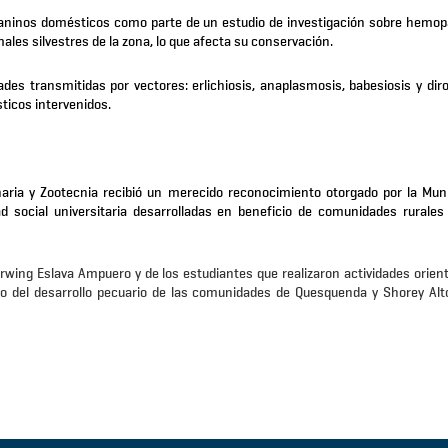
de caninos domésticos como parte de un estudio de investigación sobre hemo
les silvestres de la zona, lo que afecta su conservación.
es transmitidas por vectores: erlichiosis, anaplasmosis, babesiosis y dirof
ticos intervenidos.
naria y Zootecnia recibió un merecido reconocimiento otorgado por la Muni
dad social universitaria desarrolladas en beneficio de comunidades rurales
wing Eslava Ampuero y de los estudiantes que realizaron actividades orient
o del desarrollo pecuario de las comunidades de Quesquenda y Shorey Alt