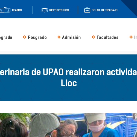
egrado
Posgrado
Admisión
Facultades
I
rinaria de UPAO realizaron activida
Lloc