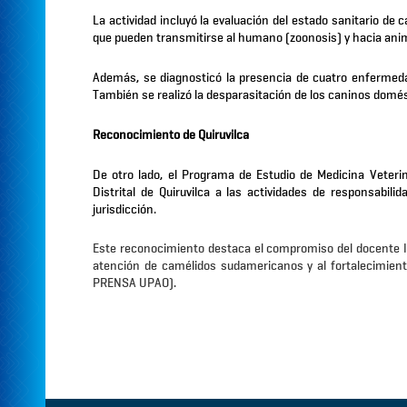
La actividad incluyó la evaluación del estado sanitario 
que pueden transmitirse al humano (zoonosis) y hacia anima
Además, se diagnosticó la presencia de
cuatro enfermedad
También se realizó la desparasitación de los caninos domés
Reconocimiento de Quiruvilca
De otro lado, el Programa de Estudio de Medicina Veteri
Distrital de Quiruvilca a las actividades de responsabili
jurisdicción.
Este reconocimiento destaca el compromiso del docente Ir
atención de camélidos sudamericanos y al fortalecimient
PRENSA UPAO).