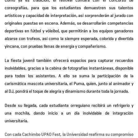
Como ya es tradición, el festival contará con el
concurso de
coreografías
, para que los estudiantes demuestren sus talentos
artísticos y capacidad de interpretación, así sorprenderán al jurado con
originales puestas en escena. Además, se desarrollarán
competencias
deportivas en fútbol y vóleibol
, que permitirán a los equipos ganadores
alzarse con trofeos, así como la siempre esperada,
colorida y divertida
yincana
, con pruebas llenas de energía y compañerismo.
La fiesta juvenil también ofrecerá espacios para capturar recuerdos
inolvidables, gracias a la
cabina de fotografías instantáneas
, disponible
para todos los asistentes. A ello se suma la participación de la
carismática mascota universitaria, el
Puma
, quien, junto al animador y
al DJ, pondrá el toque de alegría y dinamismo durante toda la jornada.
Desde su llegada, cada estudiante orreguiano recibirá un
refrigerio y
una mochila
, dando inicio a un día inolvidable de integración
universitaria.
Con cada
Cachimbo UPAO Fest
, la Universidad reafirma su compromiso