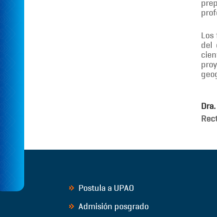
prep
prof
Los 
del 
cien
proy
geog
Dra.
Rec
Postula a UPAO
Admisión posgrado