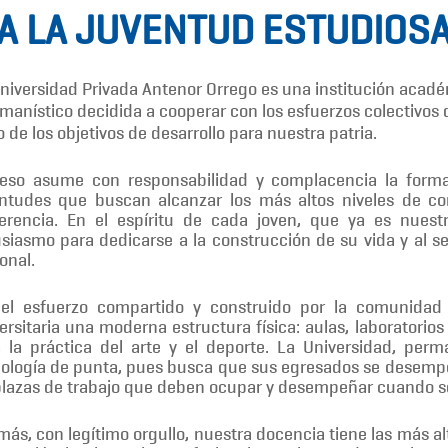
 A LA JUVENTUD ESTUDIOSA
niversidad Privada Antenor Orrego es una institución académi
manístico decidida a cooperar con los esfuerzos colectivos de
o de los objetivos de desarrollo para nuestra patria.
eso asume con responsabilidad y complacencia la formaci
ntudes que buscan alcanzar los más altos niveles de com
erencia. En el espíritu de cada joven, que ya es nuest
siasmo para dedicarse a la construcción de su vida y al se
onal.
 el esfuerzo compartido y construido por la comunidad 
ersitaria una moderna estructura física: aulas, laboratori
 la práctica del arte y el deporte. La Universidad, pe
ología de punta, pues busca que sus egresados se desempe
plazas de trabajo que deben ocupar y desempeñar cuando se
ás, con legítimo orgullo, nuestra docencia tiene las más a