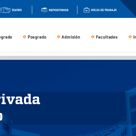
egrado
Posgrado
Admisión
Facultades
I
rivada
o