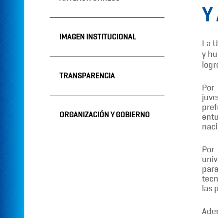
Y
IMAGEN INSTITUCIONAL
La U
y hu
logr
TRANSPARENCIA
Por 
juve
pref
ORGANIZACIÓN Y GOBIERNO
entu
naci
Por
univ
para
tecn
las 
Adem