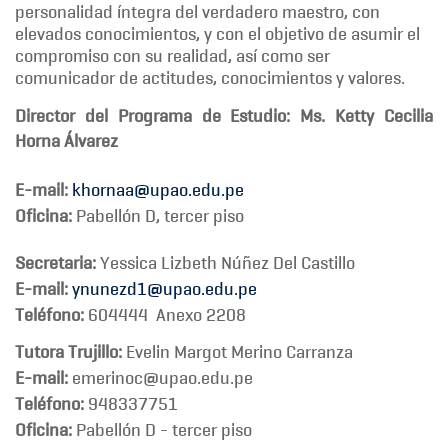
personalidad íntegra del verdadero maestro, con
elevados conocimientos, y con el objetivo de asumir el
compromiso con su realidad, así como ser
comunicador de actitudes, conocimientos y valores.
Director del Programa de Estudio
:
Ms.
Ketty Cecilia
Horna Álvarez
E-mail:
khornaa@upao.edu.pe
Oficina:
Pabellón D, tercer piso
Secretaria:
Yessica Lizbeth Núñez Del Castillo
E-mail:
ynunezd1@upao.edu.pe
Teléfono:
604444 Anexo 2208
Tutora Trujillo:
Evelin Margot Merino Carranza
E-mail:
emerinoc@upao.edu.pe
Teléfono:
948337751
Oficina:
Pabellón D - tercer piso